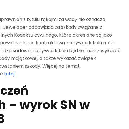
prawnień z tytułu rękojmi za wady nie oznacza
y. Deweloper odpowiada za szkody związane z
ych Kodeksu cywilnego, które określane są jako
odpowiedzialność kontraktową nabywca lokalu może
rodze sądowej nabywca lokalu będzie musiał wykazać
kody majątkowej, a także wykazać związek
owstaniem szkody. Więcej na temat
ać
tutaj
.
zczeń
 – wyrok SN w
3