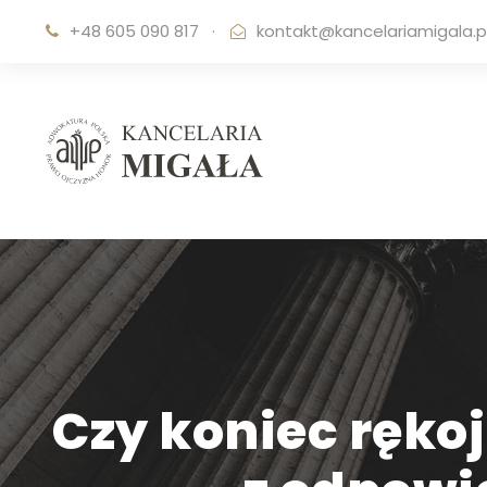
+48 605 090 817
·
kontakt@kancelariamigala.p
Czy koniec ręko