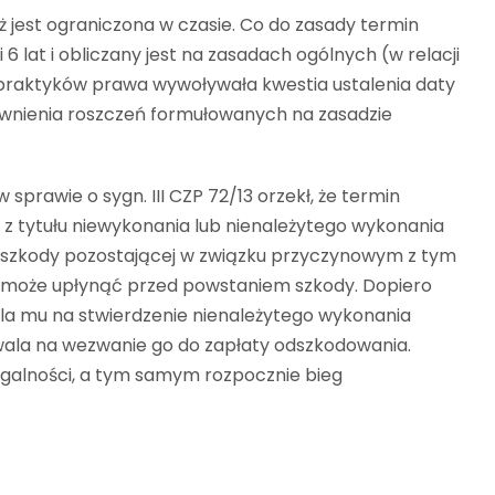
jest ograniczona w czasie. Co do zasady termin
lat i obliczany jest na zasadach ogólnych (w relacji
 praktyków prawa wywoływała kwestia ustalenia daty
wnienia roszczeń formułowanych na zasadzie
 sprawie o sygn. III CZP 72/13 orzekł, że termin
z tytułu niewykonania lub nienależytego wykonania
 szkody pozostającej w związku przyczynowym z tym
e może upłynąć przed powstaniem szkody. Dopiero
la mu na stwierdzenie nienależytego wykonania
ala na wezwanie go do zapłaty odszkodowania.
alności, a tym samym rozpocznie bieg