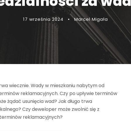
edzialności za wad
17 września 2024
•
Marcel Migała
 trwa wiecznie. Wady w mieszkaniu nabytym od
terminów reklamacyjnych. Czy po upływie terminów
oże żądać usunięcia wad? Jak długo trwa
kalnego? Czy deweloper może zwolnić się z
e terminów reklamacyjnych?