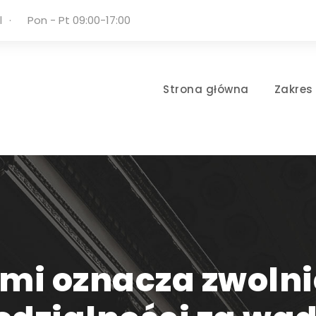
l
·
Pon - Pt 09:00-17:00
Strona główna
Zakres
jmi oznacza zwoln