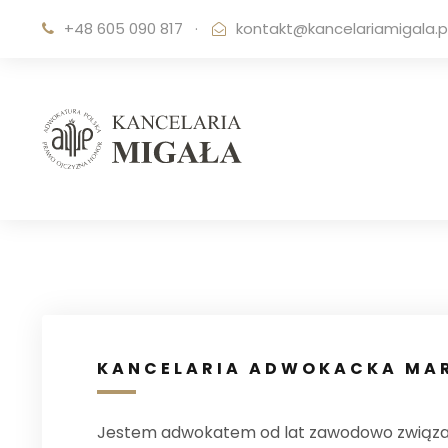
+48 605 090 817
·
kontakt@kancelariamigala.p
KANCELARIA ADWOKACKA MAR
Jestem adwokatem od lat zawodowo związ