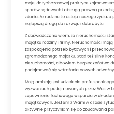
mojej dotychczasowej praktyce zajmowałe
sporów sądowych i obsługą prawną przedsi
zdania, że rodzina to ostoja naszego życia, a
najlepszą drogą do rozwoju i dobrobytu.
Z doświadczenia wiem, że nieruchomości st
majątku rodziny i firmy. Nieruchomości mają
zaspokojenia potrzeb bytowych i przechowa
zgromadzonego majątku. Stąd też silnie konc
nieruchomości, albowiem bezpieczeństwo d
podejmować się wdrażania nowych odważny
Moją ambicją jest udzielenie profesjonalneg
wyzwaniach podejmowanych przez Was w bizn
zapewnienie fachowego wsparcia w układaniu
majątkowych. Jestem z Wami w czasie sytuac
aktywnie przyczyniam się do zbudowania por