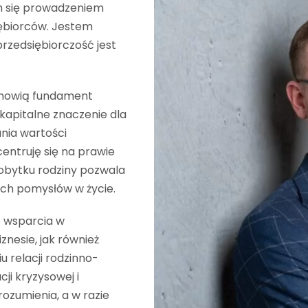
m się prowadzeniem
ębiorców. Jestem
 przedsiębiorczość jest
anowią fundament
 kapitalne znaczenie dla
nia wartości
entruję się na prawie
obytku rodziny pozwala
ch pomysłów w życie.
o wsparcia w
esie, jak również
 relacji rodzinno-
ji kryzysowej i
ozumienia, a w razie