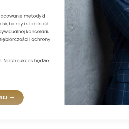
pracowanie metodyki
dsiębiorcy i stabilność
ywidualnej kancelarii,
iębiorczości i ochrony
m. Niech sukces będzie
NEJ