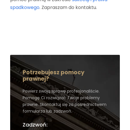
spadkowego
. Zapraszam do kontaktu.
Potrzebujesz pomocy
prawnej?
Powierz swoją sprawę profesjonaliście.
Pomogę Ci rozwiązać Twoje problemy
prawne. Skontaktuj się za pośrednictwem
formularza lub zadzwoń.
Zadzwoń: