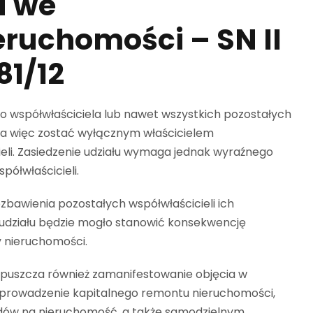
u we
ruchomości – SN II
81/12
go współwłaściciela lub nawet wszystkich pozostałych
żna więc zostać wyłącznym właścicielem
ieli. Zasiedzenie udziału wymaga jednak wyraźnego
ółwłaścicieli.
zbawienia pozostałych współwłaścicieli ich
 udziału będzie mogło stanowić konsekwencję
 nieruchomości.
opuszcza również zamanifestowanie objęcia w
eprowadzenie kapitalnego remontu nieruchomości,
adów na nieruchomość, a także samodzielnym