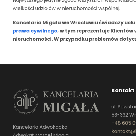
Najwyższego jedynie zgoda wszystkich współwłaścic
wielkości udziałów w nieruchomości wspólnej.
Kancelaria Migała we Wrocławiu świadczy usłu
prawa cywilnego
, w tym reprezentuje Klientó
nieruchomości. W przypadku problemów dotyc
Kontakt
ul. Powst
53-332 W
+48 605 0
Kancelaria Adwokacka
kontakt@k
Adwokat Marcel Migała