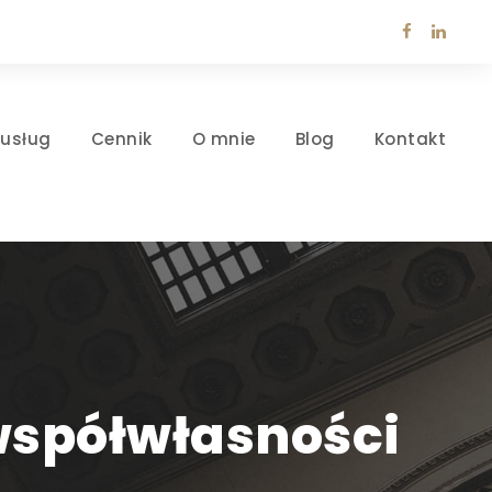
 usług
Cennik
O mnie
Blog
Kontakt
współwłasności