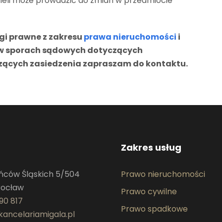
ieli może prowadzić do zmian w przedmiocie
gi prawne z zakresu
prawa nieruchomości
i
w w sporach sądowych dotyczących
zących zasiedzenia zapraszam do kontaktu.
Zakres usług
ańców Śląskich 5/504
Prawo nieruchomości
rocław
Prawo cywilne
90 817
Prawo spadkowe
ancelariamigala.pl