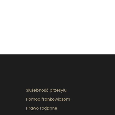
Służebność przesyłu
Pomoc frankowiczom
Prawo rodzinne