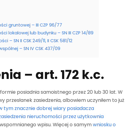
ści gruntowej – III CZP 96/77
ści lokalowej lub budynku – SN III CZP 14/89
 – SN II CSK 249/11, II CSK 581/12
wspólnej – SN IV CSK 437/09
ia – art. 172 k.c.
ormie posiadnia samoistnego przez 20 lub 30 lat. W
y przesłanek zasiedzenia, albowiem uczyniłem to już
 w tym znacznie dobrej wiary posiadacza
zasiedzenia nieruchomości przez użytkownia
 wspomnianego wpisu. Więcej o samym
wniosku o