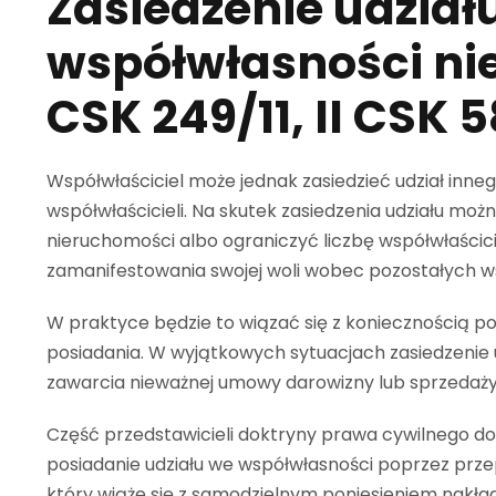
Zasiedzenie udział
współwłasności nie
CSK 249/11, II CSK 5
Współwłaściciel może jednak zasiedzieć udział inne
współwłaścicieli. Na skutek zasiedzenia udziału mo
nieruchomości albo ograniczyć liczbę współwłaścic
zamanifestowania swojej woli wobec pozostałych wsp
W praktyce będzie to wiązać się z koniecznością po
posiadania. W wyjątkowych sytuacjach zasiedzenie
zawarcia nieważnej umowy darowizny lub sprzedaży
Część przedstawicieli doktryny prawa cywilnego d
posiadanie udziału we współwłasności poprzez prz
który wiąże się z samodzielnym poniesieniem nakł